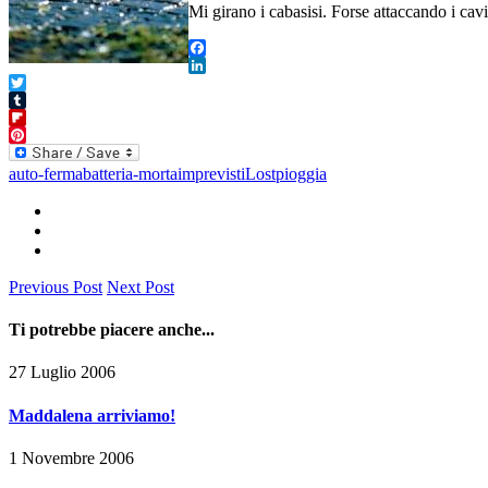
Mi girano i cabasisi. Forse attaccando i ca
Facebook
LinkedIn
Twitter
Tumblr
Flipboard
Pinterest
auto-ferma
batteria-morta
imprevisti
Lost
pioggia
Previous Post
Next Post
Ti potrebbe piacere anche...
27 Luglio 2006
Maddalena arriviamo!
1 Novembre 2006