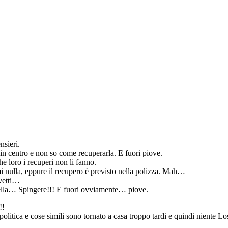
nsieri.
in centro e non so come recuperarla. E fuori piove.
e loro i recuperi non li fanno.
i nulla, eppure il recupero è previsto nella polizza. Mah…
vetti…
ella… Spingere!!! E fuori ovviamente… piove.
!!
politica e cose simili sono tornato a casa troppo tardi e quindi niente L