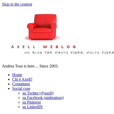
Skip to the content
Andrea Toso is here… Since 2003.
Home
Chi è Axell?
Contattami
Social cose
su Twitter (@axell)
su Facebook (andreatoso)
su Pinterest
su LinkedIN