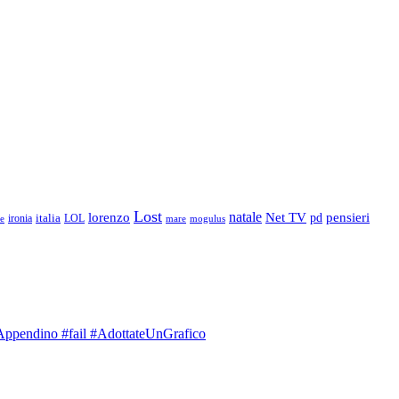
Lost
natale
lorenzo
Net TV
pd
pensieri
ironia
italia
LOL
mogulus
e
mare
 #Appendino #fail #AdottateUnGrafico