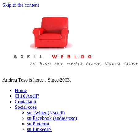
Skip to the content
Andrea Toso is here… Since 2003.
Home
Chi è Axell?
Contattami
Social cose
su Twitter (@axell)
su Facebook (andreatoso)
su Pinterest
su LinkedIN