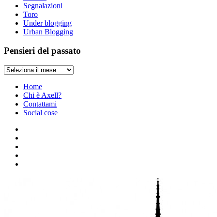
Segnalazioni
Toro
Under blogging
Urban Blogging
Pensieri del passato
Pensieri
del
passato
Home
Chi è Axell?
Contattami
Social cose