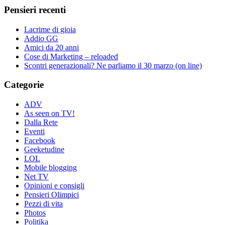
Pensieri recenti
Lacrime di gioia
Addio GG
Amici da 20 anni
Cose di Marketing – reloaded
Scontri generazionali? Ne parliamo il 30 marzo (on line)
Categorie
ADV
As seen on TV!
Dalla Rete
Eventi
Facebook
Geeketudine
LOL
Mobile blogging
Net TV
Opinioni e consigli
Pensieri Olimpici
Pezzi di vita
Photos
Politika