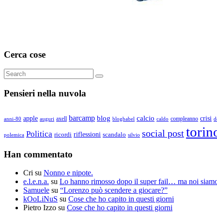
Cerca cose
Search
Search
for:
Pensieri nella nuvola
barcamp
blog
calcio
apple
crisi
axell
compleanno
auguri
blogbabel
anni-80
caldo
d
torin
social post
Politica
riflessioni
ricordi
scandalo
polemica
silvio
Han commentato
Cri
su
Nonno e nipote.
e.l.e.n.a.
su
Lo hanno rimosso dopo il super fail… ma noi siamo
Samuele
su
“Lorenzo può scendere a giocare?”
kOoLiNuS
su
Cose che ho capito in questi giorni
Pietro Izzo
su
Cose che ho capito in questi giorni