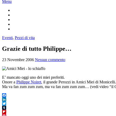
Menu
Eventi
,
Pezzi di vita
Grazie di tutto Philippe…
23 Novembre 2006
Nessun commento
E’ mancato oggi uno dei miei preferiti.
Onore a
Philippe Noiret
, il grande Perozzi in Amici Miei di Monicelli.
Ma va fan zum zum zum, ma va fan zum zum zum… (vedi video “il Co
Facebook
LinkedIn
Twitter
Tumblr
Flipboard