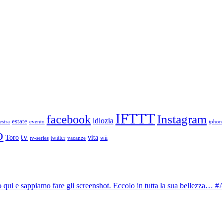
IFTTT
Instagram
facebook
idiozia
estate
estra
evento
iphon
o
tv
Toro
vita
twitter
wii
vacanze
tv-series
 qui e sappiamo fare gli screenshot. Eccolo in tutta la sua bellezza…