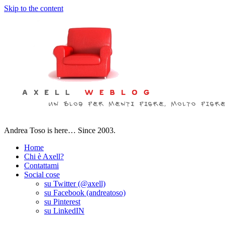
Skip to the content
Andrea Toso is here… Since 2003.
Home
Chi è Axell?
Contattami
Social cose
su Twitter (@axell)
su Facebook (andreatoso)
su Pinterest
su LinkedIN