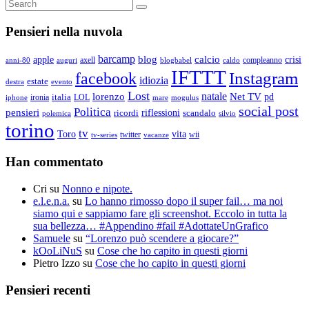
Search
Search
for:
Pensieri nella nuvola
barcamp
blog
calcio
apple
crisi
axell
compleanno
auguri
blogbabel
anni-80
caldo
IFTTT
Instagram
facebook
idiozia
estate
destra
evento
Lost
natale
lorenzo
Net TV
pd
ironia
italia
LOL
mogulus
iphone
mare
social post
Politica
pensieri
riflessioni
ricordi
scandalo
polemica
silvio
torino
tv
Toro
vita
twitter
wii
vacanze
tv-series
Han commentato
Cri
su
Nonno e nipote.
e.l.e.n.a.
su
Lo hanno rimosso dopo il super fail… ma noi
siamo qui e sappiamo fare gli screenshot. Eccolo in tutta la
sua bellezza… #Appendino #fail #AdottateUnGrafico
Samuele
su
“Lorenzo può scendere a giocare?”
kOoLiNuS
su
Cose che ho capito in questi giorni
Pietro Izzo
su
Cose che ho capito in questi giorni
Pensieri recenti