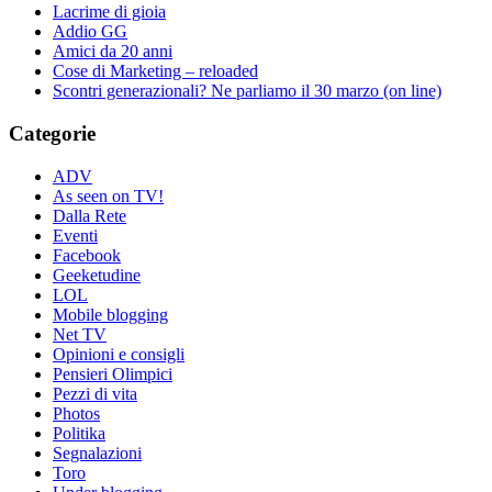
Lacrime di gioia
Addio GG
Amici da 20 anni
Cose di Marketing – reloaded
Scontri generazionali? Ne parliamo il 30 marzo (on line)
Categorie
ADV
As seen on TV!
Dalla Rete
Eventi
Facebook
Geeketudine
LOL
Mobile blogging
Net TV
Opinioni e consigli
Pensieri Olimpici
Pezzi di vita
Photos
Politika
Segnalazioni
Toro