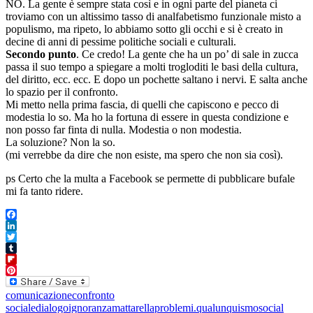
NO. La gente è sempre stata così e in ogni parte del pianeta ci
troviamo con un altissimo tasso di analfabetismo funzionale misto a
populismo, ma ripeto, lo abbiamo sotto gli occhi e si è creato in
decine di anni di pessime politiche sociali e culturali.
Secondo punto
. Ce credo! La gente che ha un po’ di sale in zucca
passa il suo tempo a spiegare a molti trogloditi le basi della cultura,
del diritto, ecc. ecc. E dopo un pochette saltano i nervi. E salta anche
lo spazio per il confronto.
Mi metto nella prima fascia, di quelli che capiscono e pecco di
modestia lo so. Ma ho la fortuna di essere in questa condizione e
non posso far finta di nulla. Modestia o non modestia.
La soluzione? Non la so.
(mi verrebbe da dire che non esiste, ma spero che non sia così).
ps Certo che la multa a Facebook se permette di pubblicare bufale
mi fa tanto ridere.
Facebook
LinkedIn
Twitter
Tumblr
Flipboard
Pinterest
comunicazione
confronto
sociale
dialogo
ignoranza
mattarella
problemi.
qualunquismo
social