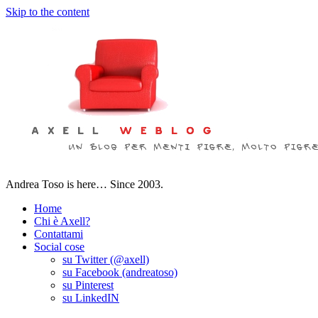
Skip to the content
Andrea Toso is here… Since 2003.
Home
Chi è Axell?
Contattami
Social cose
su Twitter (@axell)
su Facebook (andreatoso)
su Pinterest
su LinkedIN