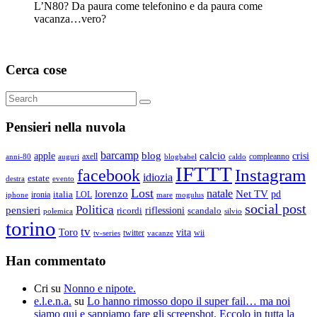
L’N80? Da paura come telefonino e da paura come
vacanza…vero?
Cerca cose
Search
Search
for:
Pensieri nella nuvola
barcamp
blog
calcio
apple
crisi
axell
compleanno
auguri
blogbabel
anni-80
caldo
IFTTT
Instagram
facebook
idiozia
estate
destra
evento
Lost
natale
lorenzo
Net TV
pd
ironia
italia
LOL
mogulus
iphone
mare
social post
Politica
pensieri
riflessioni
ricordi
scandalo
polemica
silvio
torino
tv
Toro
vita
twitter
wii
vacanze
tv-series
Han commentato
Cri
su
Nonno e nipote.
e.l.e.n.a.
su
Lo hanno rimosso dopo il super fail… ma noi
siamo qui e sappiamo fare gli screenshot. Eccolo in tutta la