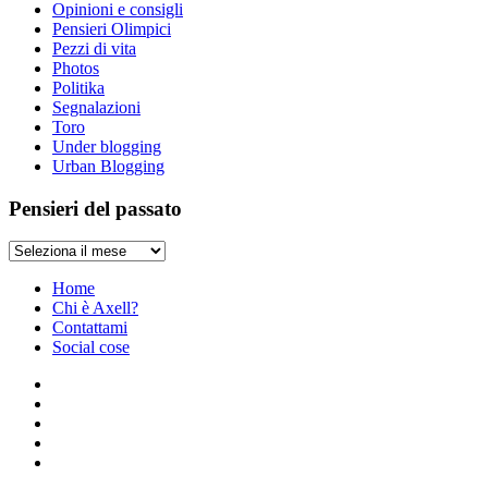
Opinioni e consigli
Pensieri Olimpici
Pezzi di vita
Photos
Politika
Segnalazioni
Toro
Under blogging
Urban Blogging
Pensieri del passato
Pensieri
del
passato
Home
Chi è Axell?
Contattami
Social cose