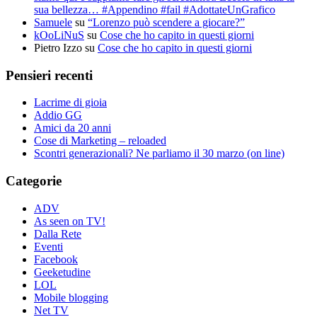
sua bellezza… #Appendino #fail #AdottateUnGrafico
Samuele
su
“Lorenzo può scendere a giocare?”
kOoLiNuS
su
Cose che ho capito in questi giorni
Pietro Izzo
su
Cose che ho capito in questi giorni
Pensieri recenti
Lacrime di gioia
Addio GG
Amici da 20 anni
Cose di Marketing – reloaded
Scontri generazionali? Ne parliamo il 30 marzo (on line)
Categorie
ADV
As seen on TV!
Dalla Rete
Eventi
Facebook
Geeketudine
LOL
Mobile blogging
Net TV