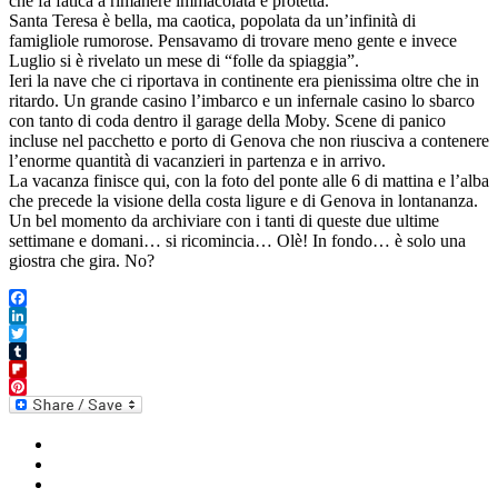
che fa fatica a rimanere immacolata e protetta.
Santa Teresa è bella, ma caotica, popolata da un’infinità di
famigliole rumorose. Pensavamo di trovare meno gente e invece
Luglio si è rivelato un mese di “folle da spiaggia”.
Ieri la nave che ci riportava in continente era pienissima oltre che in
ritardo. Un grande casino l’imbarco e un infernale casino lo sbarco
con tanto di coda dentro il garage della Moby. Scene di panico
incluse nel pacchetto e porto di Genova che non riusciva a contenere
l’enorme quantità di vacanzieri in partenza e in arrivo.
La vacanza finisce qui, con la foto del ponte alle 6 di mattina e l’alba
che precede la visione della costa ligure e di Genova in lontananza.
Un bel momento da archiviare con i tanti di queste due ultime
settimane e domani… si ricomincia… Olè! In fondo… è solo una
giostra che gira. No?
Facebook
LinkedIn
Twitter
Tumblr
Flipboard
Pinterest