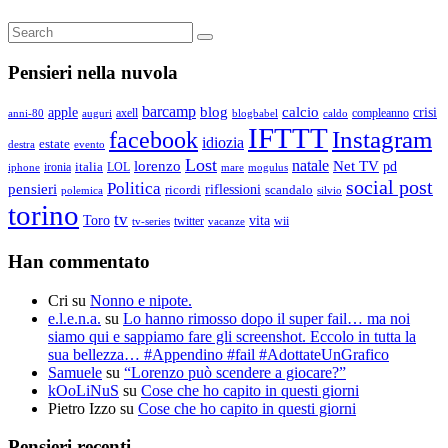
Search
Search
for:
Pensieri nella nuvola
barcamp
blog
calcio
apple
crisi
axell
compleanno
auguri
blogbabel
anni-80
caldo
IFTTT
Instagram
facebook
idiozia
estate
destra
evento
Lost
natale
lorenzo
Net TV
pd
ironia
italia
LOL
mogulus
iphone
mare
social post
Politica
pensieri
riflessioni
ricordi
scandalo
polemica
silvio
torino
tv
Toro
vita
twitter
wii
vacanze
tv-series
Han commentato
Cri
su
Nonno e nipote.
e.l.e.n.a.
su
Lo hanno rimosso dopo il super fail… ma noi
siamo qui e sappiamo fare gli screenshot. Eccolo in tutta la
sua bellezza… #Appendino #fail #AdottateUnGrafico
Samuele
su
“Lorenzo può scendere a giocare?”
kOoLiNuS
su
Cose che ho capito in questi giorni
Pietro Izzo
su
Cose che ho capito in questi giorni
Pensieri recenti