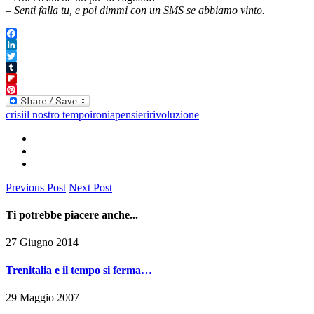
– Senti falla tu, e poi dimmi con un SMS se abbiamo vinto.
Facebook
LinkedIn
Twitter
Tumblr
Flipboard
Pinterest
crisi
il nostro tempo
ironia
pensieri
rivoluzione
Previous Post
Next Post
Ti potrebbe piacere anche...
27 Giugno 2014
Trenitalia e il tempo si ferma…
29 Maggio 2007