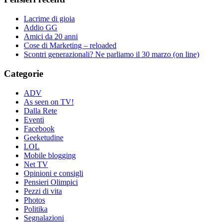
Lacrime di gioia
Addio GG
Amici da 20 anni
Cose di Marketing – reloaded
Scontri generazionali? Ne parliamo il 30 marzo (on line)
Categorie
ADV
As seen on TV!
Dalla Rete
Eventi
Facebook
Geeketudine
LOL
Mobile blogging
Net TV
Opinioni e consigli
Pensieri Olimpici
Pezzi di vita
Photos
Politika
Segnalazioni