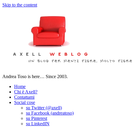
Skip to the content
Andrea Toso is here… Since 2003.
Home
Chi è Axell?
Contattami
Social cose
su Twitter (@axell)
su Facebook (andreatoso)
su Pinterest
su LinkedIN