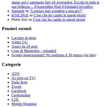
siamo qui e sappiamo fare gli screenshot. Eccolo in tutta la
sua bellezza… #Appendino #fail #AdottateUnGrafico
Samuele
su
“Lorenzo può scendere a giocare?”
kOoLiNuS
su
Cose che ho capito in questi giorni
Pietro Izzo
su
Cose che ho capito in questi giorni
Pensieri recenti
Lacrime di gioia
Addio GG
Amici da 20 anni
Cose di Marketing – reloaded
Scontri generazionali? Ne parliamo il 30 marzo (on line)
Categorie
ADV
As seen on TV!
Dalla Rete
Eventi
Facebook
Geeketudine
LOL
Mobile blogging