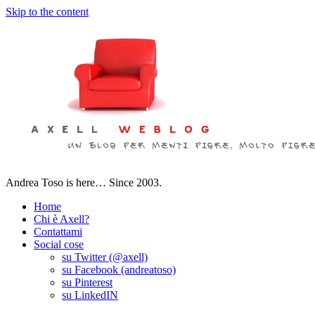
Skip to the content
Andrea Toso is here… Since 2003.
Home
Chi è Axell?
Contattami
Social cose
su Twitter (@axell)
su Facebook (andreatoso)
su Pinterest
su LinkedIN