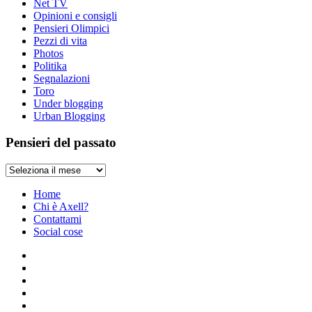
Net TV
Opinioni e consigli
Pensieri Olimpici
Pezzi di vita
Photos
Politika
Segnalazioni
Toro
Under blogging
Urban Blogging
Pensieri del passato
Pensieri
del
passato
Home
Chi è Axell?
Contattami
Social cose