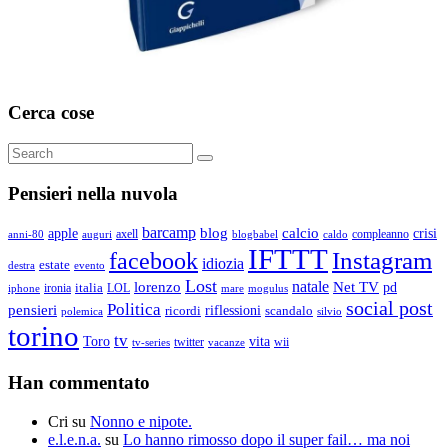
Cerca cose
Search
Search
for:
Pensieri nella nuvola
barcamp
blog
calcio
apple
crisi
axell
compleanno
auguri
blogbabel
anni-80
caldo
IFTTT
Instagram
facebook
idiozia
estate
destra
evento
Lost
natale
lorenzo
Net TV
pd
ironia
italia
LOL
mogulus
iphone
mare
social post
Politica
pensieri
riflessioni
ricordi
scandalo
polemica
silvio
torino
tv
Toro
vita
twitter
wii
vacanze
tv-series
Han commentato
Cri
su
Nonno e nipote.
e.l.e.n.a.
su
Lo hanno rimosso dopo il super fail… ma noi