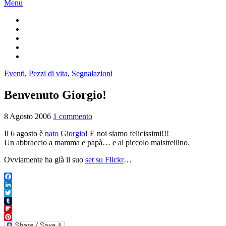
Menu
Eventi
,
Pezzi di vita
,
Segnalazioni
Benvenuto Giorgio!
8 Agosto 2006
1 commento
Il 6 agosto è
nato Giorgio
! E noi siamo felicissimi!!!
Un abbraccio a mamma e papà… e al piccolo maistrellino.
Ovviamente ha già il suo
set su Flickr
…
Facebook
LinkedIn
Twitter
Tumblr
Flipboard
Pinterest