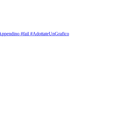
 #Appendino #fail #AdottateUnGrafico