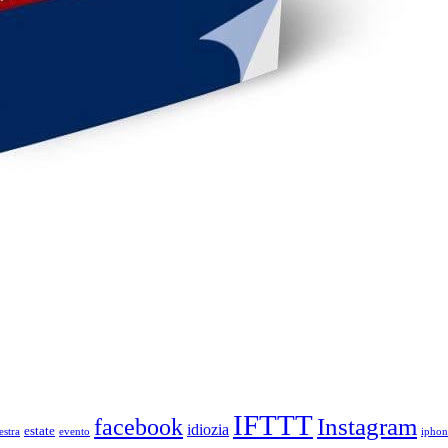
IFTTT
Instagram
facebook
idiozia
estate
estra
evento
iphon