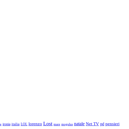
Lost
natale
lorenzo
Net TV
pd
pensieri
ironia
italia
LOL
mogulus
e
mare