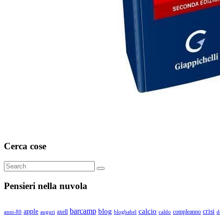
Cerca cose
Search
Search
for:
Pensieri nella nuvola
barcamp
blog
calcio
apple
crisi
axell
compleanno
auguri
blogbabel
anni-80
caldo
d