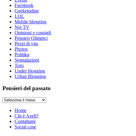
Facebook
Geeketudine
LOL
Mobile blogging
Net TV
Opinioni e consigli
Pensieri Olimpici
Pezzi di vita
Photos
Politika
Segnalazioni
Toro
Under blogging
Urban Blogging
Pensieri del passato
Pensieri
del
passato
Home
Chi è Axell?
Contattami
Social cose