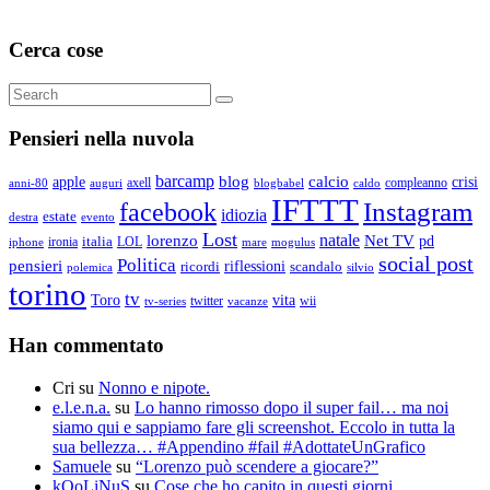
Cerca cose
Search
Search
for:
Pensieri nella nuvola
barcamp
blog
calcio
apple
crisi
axell
compleanno
auguri
blogbabel
anni-80
caldo
IFTTT
Instagram
facebook
idiozia
estate
destra
evento
Lost
natale
lorenzo
Net TV
pd
ironia
italia
LOL
mogulus
iphone
mare
social post
Politica
pensieri
riflessioni
ricordi
scandalo
polemica
silvio
torino
tv
Toro
vita
twitter
wii
vacanze
tv-series
Han commentato
Cri
su
Nonno e nipote.
e.l.e.n.a.
su
Lo hanno rimosso dopo il super fail… ma noi
siamo qui e sappiamo fare gli screenshot. Eccolo in tutta la
sua bellezza… #Appendino #fail #AdottateUnGrafico
Samuele
su
“Lorenzo può scendere a giocare?”
kOoLiNuS
su
Cose che ho capito in questi giorni