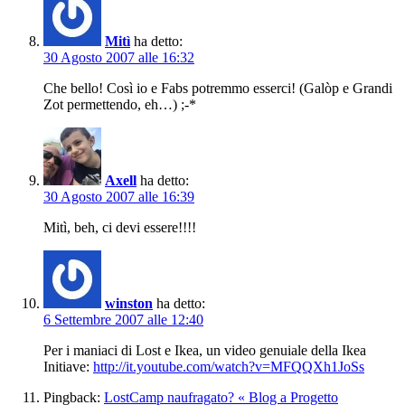
Mitì
ha detto:
30 Agosto 2007 alle 16:32
Che bello! Così io e Fabs potremmo esserci! (Galòp e Grandi
Zot permettendo, eh…) ;-*
Axell
ha detto:
30 Agosto 2007 alle 16:39
Mitì, beh, ci devi essere!!!!
winston
ha detto:
6 Settembre 2007 alle 12:40
Per i maniaci di Lost e Ikea, un video genuiale della Ikea
Initiave:
http://it.youtube.com/watch?v=MFQQXh1JoSs
Pingback:
LostCamp naufragato? « Blog a Progetto