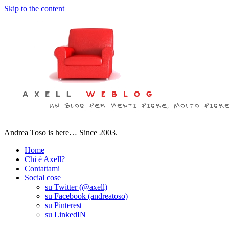
Skip to the content
Andrea Toso is here… Since 2003.
Home
Chi è Axell?
Contattami
Social cose
su Twitter (@axell)
su Facebook (andreatoso)
su Pinterest
su LinkedIN