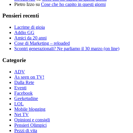
Pietro Izzo
su
Cose che ho capito in questi giorni
Pensieri recenti
Lacrime di gioia
Addio GG
Amici da 20 anni
Cose di Marketing – reloaded
Scontri generazionali? Ne parliamo il 30 marzo (on line)
Categorie
ADV
As seen on TV!
Dalla Rete
Eventi
Facebook
Geeketudine
LOL
Mobile blogging
Net TV
Opinioni e consigli
Pensieri Olimpici
Pezzi di vita