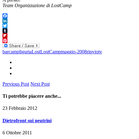
Team Organizzazione di LostCamp
Facebook
LinkedIn
Twitter
Tumblr
Flipboard
Pinterest
barcamp
liguria
Lost
LostCamp
maggio-2008
rinvio
tv
Previous Post
Next Post
Ti potrebbe piacere anche...
23 Febbraio 2012
Dietrofront sui neutrini
6 Ottobre 2011